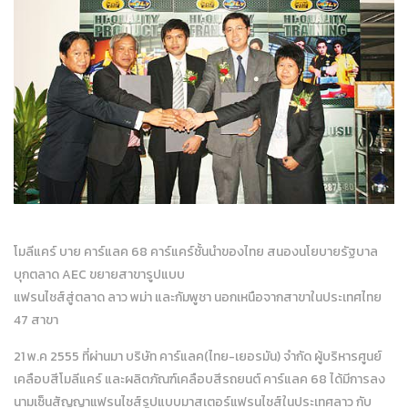
โมลีแคร์ บาย คาร์แลค 68 คาร์แคร์ชั้นนำของไทย สนองนโยบายรัฐบาล
บุกตลาด AEC ขยายสาขารูปแบบ
แฟรนไชส์สู่ตลาด ลาว พม่า และกัมพูชา นอกเหนือจากสาขาในประเทศไทย
47 สาขา
21 พ.ค 2555 ที่ผ่านมา บริษัท คาร์แลค(ไทย-เยอรมัน) จำกัด ผู้บริหารศูนย์
เคลือบสีโมลีแคร์ และผลิตภัณฑ์เคลือบสีรถยนต์ คาร์แลค 68 ได้มีการลง
นามเซ็นสัญญาแฟรนไชส์รูปแบบมาสเตอร์แฟรนไชส์ในประเทศลาว กับ