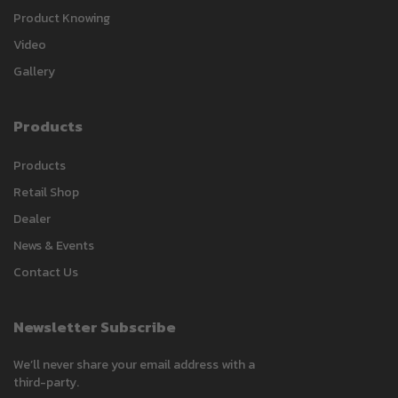
Product Knowing
Video
Gallery
Products
Carlack
Products
Typically replies within a day
Retail Shop
Dealer
4:01
News & Events
Contact Us
Newsletter Subscribe
We’ll never share your email address with a
third-party.