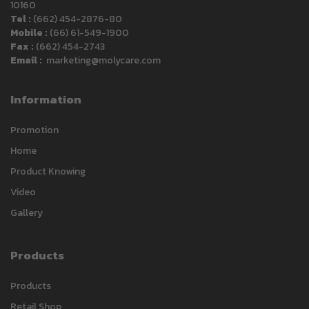
10160
Tel :
(662) 454-2876-80
Mobile :
(66) 61-549-1900
Fax :
(662) 454-2743
Email :
marketing@molycare.com
Information
Promotion
Home
Product Knowing
Video
Gallery
Products
Carlack
Products
Typically replies within a day
Retail Shop