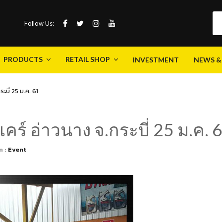
Follow Us:
PRODUCTS
RETAIL SHOP
INVESTMENT
NEWS &
Polisher
Tools
Engine Care Products
Exterior Care Products
Interior Care Products
Polish & Sealant
Franchise Molycare
Dealers
Nano Shop
PRODUCTS
RETAIL SHOP
INVESTMENT
NEWS &
ะบี่ 25 ม.ค. 61
Polisher
Tools
Engine Care Products
Exterior Care Products
Interior Care Products
Polish & Sealant
Franchise Molycare
Dealers
Nano Shop
คร์ อ่าวนาง จ.กระบี่ 25 ม.ค. 
n :
Event