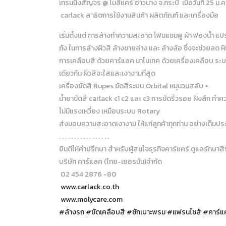
เทรนนิ่งสัญจร @ โมลีแคร์ อ่าวนาง จ.กระบี่ เมื่อวันที่ 25 ม.ค
carlack สาธิตการใช้งานสินค้า ผลิตภัณฑ์ และเครื่องมือ
เริ่มตั้งแต่ การล้างทำความสะอาด โฟมแชมพู ผ้า ฟองน้ำ แปร
ถัง ในการล้างผิวสี ล้างชายล่าง และ ล้างล้อ ซึ่งจะช่วยลด ห
การเคลือบสี ด้วยคาร์แลค นาโนเทค ด้วยเครื่องเคลือบ ระบบ
เดียวกัน ผิวสีจะใสและเงางามที่สุด
เครื่องขัดสี Rupes ขัดสีระบบ Orbital หมุนวนสลับ +
น้ำยาขัดสี carlack c1 c2 และ c3 การขัดริ้วรอย ฝังลึก ทำค
ไม่มีแรงเหวี่ยง เหมือนระบบ Rotary
ส่งมอบความสะอาดเงางาม ให้แก่ลูกค้าทุกท่าน อย่างเต็มปร
. . . . . . . . . . . . . . . . .
ยินดีให้คำปรึกษา สำหรับผู้สนใจธุรกิจคาร์แคร์ ดูแลรักษาส
บริษัท คาร์แลค (ไทย-เยอรมัน)จำกัด
02 454 2876 -80
www.carlack.co.th
www.molycare.com
#
ล้างรถ
#
ขัดเคลือบสี
#
ซักเบาะพรม
#
แฟรนไชส์
#
คาร์แ