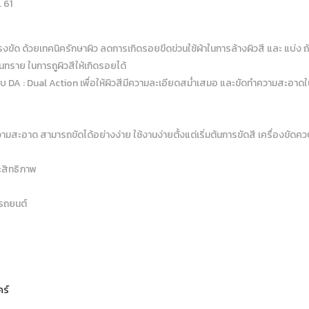
. 61
งขัด ด้วยเทคนิครักษาผิว ลดการเกิดรอยขีดข่วนใช้ผ้าในการล้างผิวสี และ แบ่ง ถั
ินทราย ในการถูผิวสีให้เกิดรอยได้
 DA : Dual Action เพื่อให้ผิวสีมีความล
ะเอียดสม่ำเสมอ และขัดทำความสะอาดใ
วามสะอาด สามารถขัดได้อย่างง่าย ใช้งานง่ายตั้งแต่เริ่มต้นการขัดสี เครื่องขัดคว
ะสิทธิภาพ
ีรถยนต์
คร์