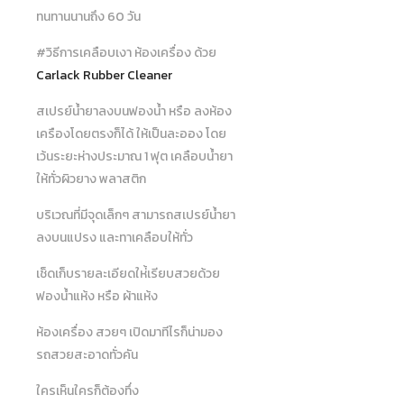
ทนทานนานถึง 60 วัน
#วิธีการเคลือบเงา ห้องเครื่อง ด้วย
Carlack Rubber Cleaner
สเปรย์น้ำยาลงบนฟองน้ำ หรือ ลงห้อง
เครืองโดยตรงก็ได้ ให้เป็นละออง โดย
เว้นระยะห่างประมาณ 1 ฟุต เคลือบน้ำยา
ให้ทั่วผิวยาง พลาสติก
บริเวณที่มีจุดเล็กๆ สามารถสเปรย์น้ำยา
ลงบนแปรง และทาเคลือบให้ทั่ว
เช็ดเก็บรายละเอียดให่้เรียบสวยด้วย
ฟองน้ำแห้ง หรือ ผ้าแห้ง
ห้องเครื่อง สวยๆ เปิดมาทีไรก็น่ามอง
รถสวยสะอาดทั่วคัน
ใครเห็นใครก็ต้องทึ่ง