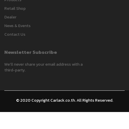
Promotion
Home
Product Knowing
Video
Gallery
Products
Products
Retail Shop
Dealer
News & Events
Carlack
Contact Us
Typically replies within a day
Newsletter Subscribe