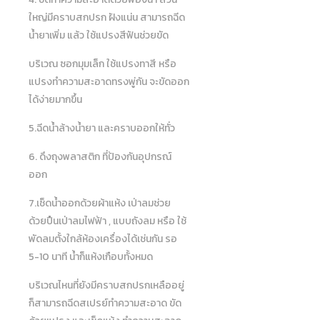
ใหญ่มีคราบสกปรก ฝังแน่น สามารถฉีด
น้ำยาเพิ่ม แล้ว ใช้แปรงสีฟันช่วยขัด
บริเวณ ซอกมุมเล็ก ใช้แปรงทาสี หรือ
แปรงทำความสะอาดทรงพู่กัน จะขัดออก
ได้ง่ายมากขึ้น
5.ฉีดน้ำล้างน้ำยา และคราบออกให้ทั่ว
6. ดึงถุงพลาสติก ที่ป้องกันอุปกรณ์
ออก
7.เช็ดน้ำออกด้วยผ้าแห้ง เป่าลมช่วย
ด้วยปืนเป่าลมไฟฟ้า , แบบถังลม หรือ ใช้
พัดลมตั้งใกล้ห้องเครื่องได้เช่นกัน รอ
5-10 นาที น้ำก็แห้งเกือบทั้งหมด
บริเวณไหนที่ยังมีคราบสกปรกเหลืออยู่
ก็สามารถฉีดสเปรย์ทำความสะอาด ขัด