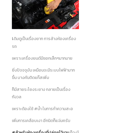
เ
ดิมดูเป็นเรื่องยาก การล้างห้องเครื่อง
รถ
เพราะเครื่องยนต์มีซอกเล็กๆมากมาย
ยิ่งปัจจจุบัน เหมือนจะมีระบบไฟฟ้ามาก
ขึ้น บางคันติดแก๊สเพิ่ม
ก็มีสายระโยงระยาง กลายเป็นเรื่อง
กังวล
เพราะต้องใช้ #น้ำ ในการทำความสะอ
เพิ่มการเคลือบเงา อีกนิดก็แจ่มครับ
#สำหรับห้องเครื่องที่ปล่อยไว้นาน
ก็จะมี