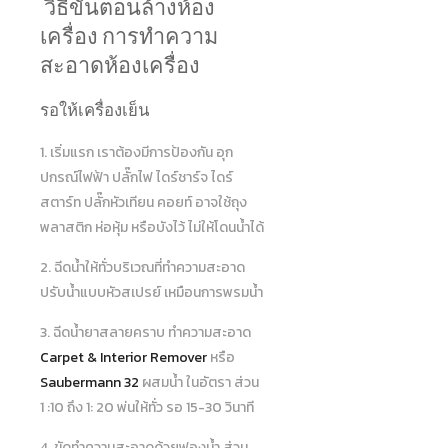
วิธีขั้นตอนล้างห้อง
เครื่อง การทำความ
สะอาดห้องเครื่อง
รอให้เครื่องเย็น
1. เริ่มแรก เราต้องมีการป้องกัน อุก
ปกรณ์ไฟฟ้า ปลั๊กไฟ ไดร์ชาร์จ ไดร์
สตาร์ท ปลั๊กหัวเทียน คอยท์ อาจใช้ถุง
พลาสติก ห่อหุ้ม หรือบังไว้ ไม่ให้โดนน้ำได้
2. ฉีดน้ำให้ทั่วบริเวณที่ทำความสะอาด
ปรับน้ำแบบหัวสเปรย์ เหมือนการพรมน้ำ
3. ฉีดน้ำยาสลายคราบ ทำความสะอาด
Carpet & Interior Remover
หรือ
Saubermann 32
ผสมน้ำ ในอัตรา ส่วน
1 :10 ถึง 1: 20 พ่นให้ทั่ว รอ 15-30 วินาที
4. ขัดทำความสะอาดด้วยฟองน้ำ ส่วน