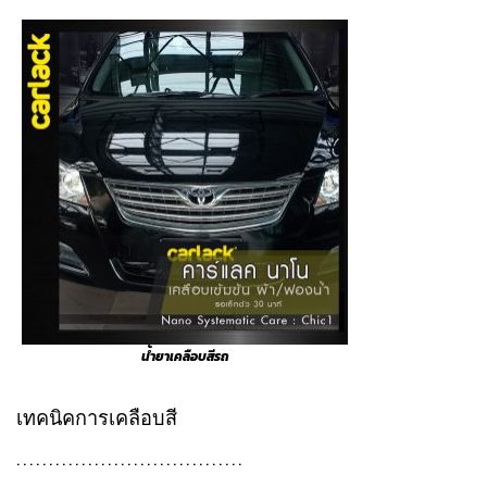
น้ำยาเคลือบสีรถ
เทคนิคการเคลือบสี
. . . . . . . . . . . . . . . . . . . . . . . . . . . . . . . . . . .