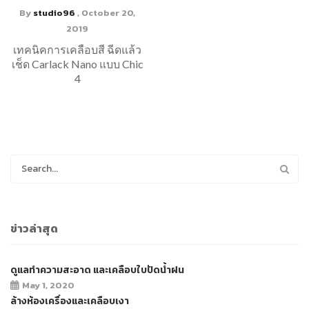
By
studio96
,
October 20,
2019
เทคนิคการเคลือบสี ฉีดแล้ว
เช็ด Carlack Nano แบบ Chic
4
ข่าวล่าสุด
ดูแลทำความสะอาด และเคลือบใบปัดน้ำฝน
May 1, 2020
ล้างห้องเครื่องและเคลือบเงา