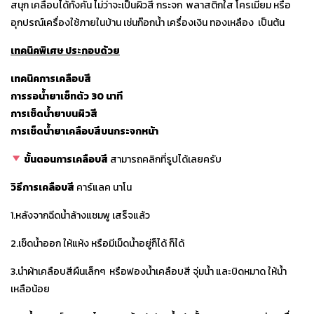
สนุก เคลือบได้ทั้งคัน ไม่ว่าจะเป็นผิวสี กระจก พลาสติกใส โครเมี่ยม หรือ
อุกปรณ์เครื่องใช้ภายในบ้าน เช่นก๊อกน้ำ เครื่องเงิน ทองเหลือง เป็นต้น
เทคนิคพิเศษ ประกอบด้วย
เทคนิคการเคลือบสี
การรอน้ำยาเซ็ทตัว 30 นาที
การเช็ดน้ำยาบนผิวสี
การเช็ดน้ำยาเคลือบสีบนกระจกหน้า
ขั้นตอนการเคลือบสี
สามารถคลิกที่รูปได้เลยครับ
วิธีการเคลือบสี
คาร์แลค นาโน
1.หลังจากฉีดน้ำล้างแชมพู เสร็จแล้ว
2.เช็ดน้ำออก ให้แห้ง หรือมีเม็ดน้ำอยู่ก็ได้ ก็ได้
3.นำผ้าเคลือบสีผืนเล็กๆ หรือฟองน้ำเคลือบสี จุ่มน้ำ และบิดหมาด ให้น้ำ
เหลือน้อย