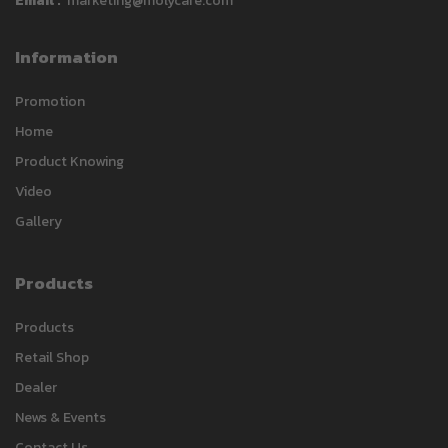
Email :
marketing@molycare.com
Information
Promotion
Home
Product Knowing
Video
Gallery
Products
Products
Retail Shop
Dealer
News & Events
Contact Us