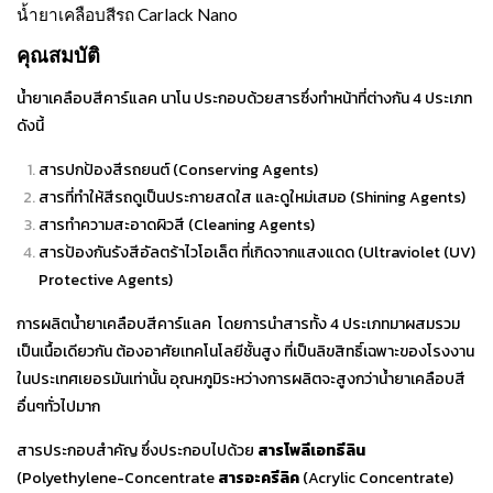
น้ำยาเคลือบสีรถ
Carlack Nano
คุณสมบัติ
น้ำยาเคลือบสีคาร์แลค นาโน ประกอบด้วยสารซึ่งทำหน้าที่ต่างกัน 4 ประเภท
ดังนี้
สารปกป้องสีรถยนต์ (Conserving Agents)
สารที่ทำให้สีรถดูเป็นประกายสดใส และดูใหม่เสมอ (Shining Agents)
สารทำความสะอาดผิวสี (Cleaning Agents)
สารป้องกันรังสีอัลตร้าไวโอเล็ต ที่เกิดจากแสงแดด (Ultraviolet (UV)
Protective Agents)
การผลิตน้ำยาเคลือบสีคาร์แลค โดยการนำสารทั้ง 4 ประเภทมาผสมรวม
เป็นเนื้อเดียวกัน ต้องอาศัยเทคโนโลยีชั้นสูง ที่เป็นลิขสิทธิ์เฉพาะของโรงงาน
ในประเทศเยอรมันเท่านั้น อุณหภูมิระหว่างการผลิตจะสูงกว่าน้ำยาเคลือบสี
อื่นๆทั่วไปมาก
สารประกอบสำคัญ ซึ่งประกอบไปด้วย
สารโพลีเอทธีลิน
(Polyethylene-Concentrate
สารอะครีลิค
(Acrylic Concentrate)