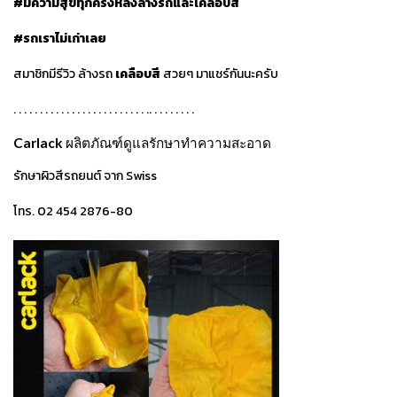
#มีความสุขทุกครั้งหลังล้างรถและเคลือบสี
#รถเราไม่เก่าเลย
สมาชิกมีรีวิว ล้างรถ
เคลือบสี
สวยๆ มาแชร์กันนะครับ
. . . . . . . . . . . . . . . . . . . . . . . . . .. . . . . . . . .
Carlack
ผลิตภัณฑ์ดูแลรักษาทำความสะอาด
รักษาผิวสีรถยนต์ จาก Swiss
โทร. 02 454 2876-80