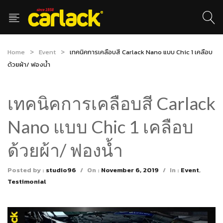
Home
Event
เทคนิคการเคลือบสี Carlack Nano แบบ Chic 1 เคลือบ
ด้วยผ้า/ ฟองน้ำ
เทคนิคการเคลือบสี Carlack
Nano แบบ Chic 1 เคลือบ
ด้วยผ้า/ ฟองน้ำ
Posted by :
studio96
/
On :
November 6, 2019
/
In :
Event
,
Testimonial