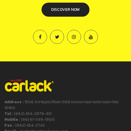
DISCOVER NOW
Address :
1506 ซ.กาญจนาภิเษก 008 แขวงบางแค เขตบางแค กทม
10160
Tel :
(662) 454-2876-80
Mobile :
(66) 61-549-1900
Fax :
(662) 454-2743