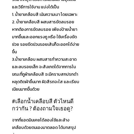
และวิธีการใช้งาน แบ่งได้เป็น
1. น้ำยาเคลือบสี เน้นความเงา โดยเฉพาะ
2. น้ำยาเคลือบสี ผสมสารขัดลบรอย
หากต้องการขัดลบรอย เพียงป้ายน้ำยา
มากขึ้นและออ
กแรงถู หรือ ใช้เครื่องขัด
ช่วย รอยขีดข่วนรอยเส้นก็จะออกได
้ง่าย
ขึ้น
3.น้ำยาเคลือบ ผสมสารทำความสะอาด
และลบรอยเล็ก จะสังเกตได้จากการใน
ขณะที่ถ
ูผ้าเคลือบสี จะมีคราบสกปรกดำ
หลุดติดผ้าข
ึ้นมาก ผิวสีรถจะใส และเรียบ
เนียนมากขึ้นด้วย
#เลือกน้ำเคลือบสี
ตัวไหนดี
กว่ากัน ? ต้องถามใจเธอดู?
จากที่แอดมินเคยได้ลองใช้แล
ะล้าง
เคลือบด้วยตนเองมาตลอด
ได้บทสรุป