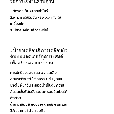
วิธีการใช้งานควบคู่กัน
1. ขัดรอยเส้น ขนาดเท่าไหร่
2.สามารถใช้มือขัด หรือ เหมาะกับ ใช้
เครื่องขัด
3. มีสารเคลือบสีด้วยหรือไม่
. . . . . . . . . . . . . .
#น้ำยาเคลือบสี
การเคลือบผิว
ชั้นบนแลคเกอร์
จุดประสงค์
เพื่อสร้างความเง
างาม
การปกป้องแสงแดด UV และสิ่ง
สกปรกที่จะทำให้เกิด
คราบ เช่น มูลนก
ยางไม้ ฝุ่นควัน ละอองน้ำ เป็นต้น ความ
ลื่นและชั้นฟิล์มยังช่ว
ยลด รอยขีดข่วนได้
อีกด้วย
น้ำยาเคลือบสี แบ่งออกตามลักษณะ และ
วิวัฒนาการ ได้ 2 แบบคือ