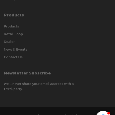
Products
Carlack
Products
Typically replies within a day
Retail Shop
Dealer
16:57
News & Events
Contact Us
Newsletter Subscribe
We’ll never share your email address with a
third-party.