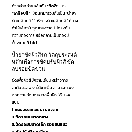
ด้วยคำคล้ายคลึงกัน
“ขัดสี”
และ
“เคลือบสี”
เมื่อเอามารวมกันเป็น “น้ำยา
ขัดเคลือบสี” “บริการขัดเคลือบสี” ก็อาจ
ทำให้เลือกไม่ถูก เกรงว่าจะไม่ตรงกับ
ความต้อง
การ หรือกลายเป็นต้องมี
ทั้ง2แบบ
ก็ว่าได้
น้ำยาขัดผิวสีรถ
วัตถุประสงค์
หลักเพื่อการขั
ดปรับผิวสี ขัด
ลบรอยขีดข่วน
ขัดเพื่อผิวสีมีความเรียบ สร้างการ
สะท้อนแสงเงาได้มาก
ขึ้น สามารถแบ่ง
ออกตามลักษณะของพ
้นผิว ได้ 3 -4
แบบ
1.ขัดรอยลึก ขัดปรับผิวส้ม
2.ขัดรอยขนาดกลาง
3.ขัดรอยขนาดเล็ก รอยขนแมว
4.ขัดปรับผิวละเอียด