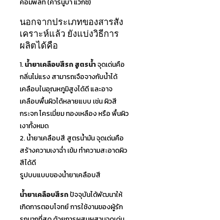
คอมพลีท (คาร์นูบา แว็กซ์)
นอกจากประเภทของสารสัง
เคราะ
ห์แล้ว ยังแบ่งวิธีการ
ผลิตได้คือ
1.
น้ำยาเคลือบสีรถ สูตรน้ำ
จุดเด่นคือ
กลิ่นไม่แรง สามารถเจือจางกับน้ำได้
เคลือบในอุณหภูมิสูงได้ดี และอาจ
เคลือบพื้นผิวได้หลาย
แบบ เช่น ผิวสี
กระจก โครเมี่ยม ทองเหลือง หรือ พื้นผิว
เงาทั้งหมด
2. น้ำยาเคลือบสี สูตรน้ำมัน จุดเด่นคือ
สร้างความเงาฉ่ำ เข้ม ทำความสะอาดผิว
สีได้ดี
รูปบบแบบของน้ำยาเคลือบสี
น้ำยาเคลือบสีรถ
ปัจจุบันได้พัฒนาให้
เกิดการ
ตอบโจทย์ การใช้งานของผู้รัก
รถมากที่
สุด ด้วยการผสมผสานจุดเด่น