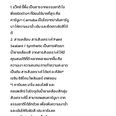
1. แว็กซ์ ขี้ผึ้ง เป็นสารจากธรรมชาติ ไข
พืชชนิดต่างๆ ที่นิยมใช้มากที่สุด คือ
คาร์นูบา Carnuba เป็นไขจากปาล์มคาร์นู
บา ให้ความเงาฉ่ำ เข้ม และยึดเกาะผิวสีได้
ดี
2. สารเคลือบ สารสังเคราะห์ Paint
Sealant / Synthetic เป็นการพัฒนา
น้ำยาเคลือบสี จากสารสังเคราะห์ ให้มี
คุณสมบัติที่ดี หลากหลายมากขึ้น คือ
ความเงา ความคงทน การทำความสะอาด
เป็นต้น สารสังเคราะห์ ได้แก่ อะคิลิค*
เรซิน ซิลิโคน โพลิเมอร์ เทฟลอน
*( คาร์แลค นาโน ลองไลฟ์ และ
คอมพลีท) ในปัจจุบันน้ำยาเคลือบสีกลุ
่ม
สังเคราะห์นี้ สามารถผสมคาร์นูบา จาก
ธรรมชาติได้อีกด้วย เพื่อเพิ่มความเงาฉ่ำ
และเข้มให้กับผิวสี เช่น คาร์แลค